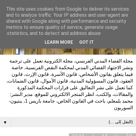
This site uses cookies from Google to deliver its services
and to analyze traffic. Your IP address and user-agent are
shared with Google along with performance and security
metrics to ensure quality of service, generate usage
statistics, and to detect and address abuse.
LEARN MORE
GOT IT
مجلة القضاء المدني الفرنسي، مجلة الكترونية تعمل على ترجمة
ونشر الاجتهاد القضائي المدني لمحكمة النقض الفرنسية، خاصة
فيما يتعلق بقانون الأشخاص، قانون الأسرة، قانون الإرث، قانون
العقود، قانون المسؤولية المدنية، قانون الأموال، قانون الضمانات،
كما تعمل على نشر التعاليق على قرارات المحكمة المذكورة
والمقالات، والكتب، انظر المتجر الالكتروني للموقع. مدير النشر:
محمد بلمعلم، باحث في القانون الخاص، جامعة باريس 1، بنتيون-
السوربون
▼