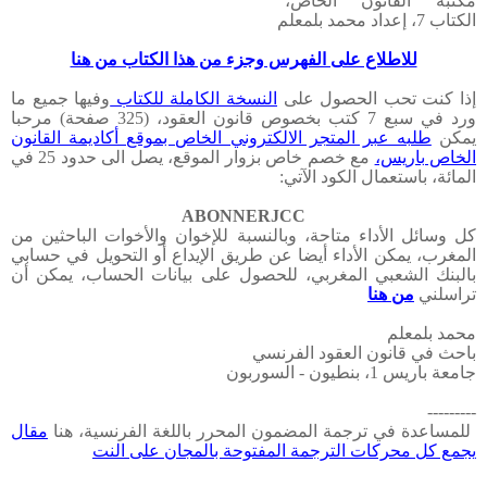
مكتبة القانون الخاص،
الكتاب 7، إعداد محمد بلمعلم
للاطلاع على الفهرس وجزء من هذا الكتاب من هنا
إذا كنت تحب الحصول على
النسخة الكاملة للكتاب
وفيها جميع ما
ورد في سبع 7 كتب بخصوص قانون العقود، (325 صفحة) مرحبا
يمكن
طلبه عبر المتجر الالكتروني الخاص بموقع أكاديمة القانون
الخاص باريس،
مع خصم خاص بزوار الموقع، يصل الى حدود 25 في
المائة، باستعمال الكود الآتي
:
ABONNERJCC
كل وسائل الأداء متاحة، وبالنسبة للإخوان والأخوات الباحثين من
المغرب، يمكن الأداء أيضا عن طريق الإيداع أو التحويل في حسابي
بالبنك الشعبي المغربي، للحصول على بيانات الحساب، يمكن أن
تراسلني
من هنا
محمد بلمعلم
باحث في قانون العقود الفرنسي
جامعة باريس 1، بنطيون - السوربون
---------
للمساعدة في ترجمة المضمون المحرر باللغة الفرنسية، هنا
مقال
يجمع كل محركات الترجمة المفتوحة بالمجان على النت