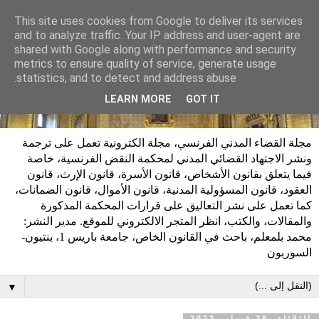
This site uses cookies from Google to deliver its services
and to analyze traffic. Your IP address and user-agent are
shared with Google along with performance and security
metrics to ensure quality of service, generate usage
statistics, and to detect and address abuse.
LEARN MORE
GOT IT
مجلة القضاء المدني الفرنسي، مجلة الكترونية تعمل على ترجمة
ونشر الاجتهاد القضائي المدني لمحكمة النقض الفرنسية، خاصة
فيما يتعلق بقانون الأشخاص، قانون الأسرة، قانون الإرث، قانون
العقود، قانون المسؤولية المدنية، قانون الأموال، قانون الضمانات،
كما تعمل على نشر التعاليق على قرارات المحكمة المذكورة
والمقالات، والكتب، انظر المتجر الالكتروني للموقع. مدير النشر:
محمد بلمعلم، باحث في القانون الخاص، جامعة باريس 1، بنتيون-
السوربون
▼
الثلاثاء، 28 فبراير 2023