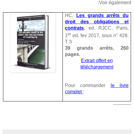
Voir également:
HC,
Les grands arrêts du
droit des obligations et
contrats
,
ed. RJCC, Paris,
er
1
ed, fev 2017, sous n° 428.
T 3
39 grands arrêts, 260
pages.
Extrait offert en
téléchargement
Pour commander
le livre
complet
:
------------