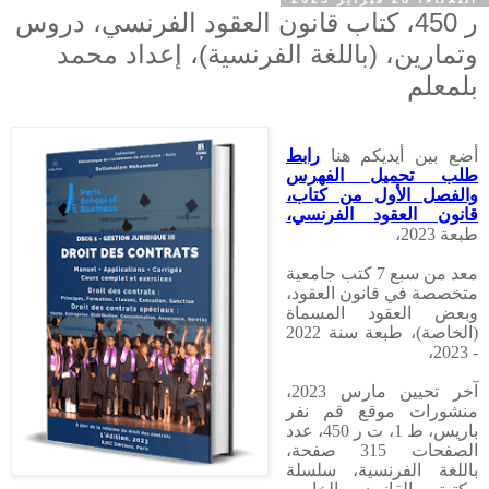
ر 450، كتاب قانون العقود الفرنسي، دروس
وتمارين، (باللغة الفرنسية)، إعداد محمد
بلمعلم
أضع بين أيديكم هنا
رابط
طلب تحميل الفهرس
والفصل الأول من كتاب،
قانون العقود الفرنسي،
طبعة 2023،
معد
من سبع 7 كتب جامعية
متخصصة في قانون العقود،
وبعض العقود المسماة
(الخاصة)، طبعة سنة 2022
- 2023،
آخر تحيين مارس 2023،
منشورات موقع قم نفر
باريس، ط 1، ت ر 450، عدد
الصفحات 315 صفحة،
باللغة الفرنسية، سلسلة