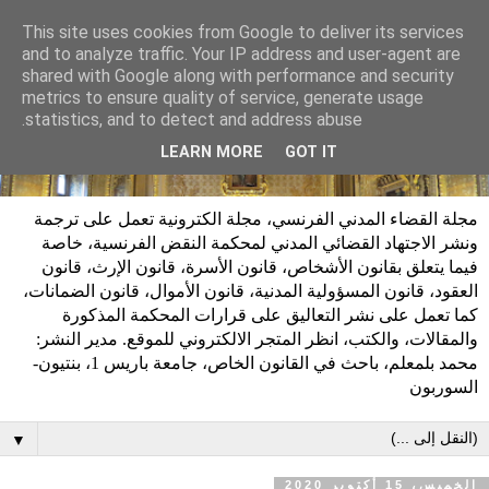
This site uses cookies from Google to deliver its services
and to analyze traffic. Your IP address and user-agent are
shared with Google along with performance and security
metrics to ensure quality of service, generate usage
statistics, and to detect and address abuse.
LEARN MORE
GOT IT
مجلة القضاء المدني الفرنسي، مجلة الكترونية تعمل على ترجمة
ونشر الاجتهاد القضائي المدني لمحكمة النقض الفرنسية، خاصة
فيما يتعلق بقانون الأشخاص، قانون الأسرة، قانون الإرث، قانون
العقود، قانون المسؤولية المدنية، قانون الأموال، قانون الضمانات،
كما تعمل على نشر التعاليق على قرارات المحكمة المذكورة
والمقالات، والكتب، انظر المتجر الالكتروني للموقع. مدير النشر:
محمد بلمعلم، باحث في القانون الخاص، جامعة باريس 1، بنتيون-
السوربون
▼
الخميس، 15 أكتوبر 2020