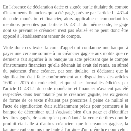
En l'absence de déclaration datée et signée par le titulaire du compte
d'instruments financiers qui a été gagé, prévue par l'article L. 431-4
du code monétaire et financier, alors applicable et comportant les
mentions prescrites par l'article D. 431-1 du même code, le gage
dont se prévaut le créancier n'est pas réalisé et ne peut donc être
opposé à l'établissement teneur de compte.
Viole donc ces textes la cour d'appel qui condamne une banque à
payer une certaine somme à un créancier gagiste aux motifs que ce
dernier a fait signifier à la banque un acte précisant que le compte
d'instruments financiers qu'elle détenait lui avait été remis, en sûreté
du paiement d'une créance, par son titulaire, et déclarant que la
signification était faite conformément aux dispositions des articles
1690 et 2075 du code civil, et que si les formalités édictées par
l'article D. 431-1 du code monétaire et financier n'avaient pas été
respectées dans leur totalité par le créancier gagiste, les exigences
de forme de ce texte n'étaient pas prescrites à peine de nullité et
l'acte de signification était suffisamment précis pour permettre à la
banque de déterminer qu'il s'agissait bien d'un gage et d'identifier
les titres gagés, de sorte qu'en procédant à la vente de titres dont le
produit était allé à d'autres créanciers que le créancier gagiste, la
banque avait commis une faute à l'origine d'un préjudice pour celui-