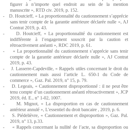
figurer à n’importe quel endroit au sein de la mention
manuscrite », RTD civ. 2019, p. 152.
-
D. Houtcieff, « La proportionnalité du cautionnement s’apprécie
sans tenir compte de la garantie antérieure déclarée nulle », AJ
Contrat 2019, p. 43.
-
D. Houtcieff, « La proportionnalité du cautionnement est
indifférente à l’engagement souscrit par la caution et
rétroactivement anéanti », RDC 2019, p. 61.
-
« La proportionnalité du cautionnement s’apprécie sans tenir
compte de la garantie antérieure déclarée nulle », AJ Contrat
2019, p. 43.
-
J. Lasserre-Capdeville, « Rappels utiles concernant le droit du
cautionnement mais aussi l’article L. 650-1 du Code de
commerce », Gaz. Pal. 2019, n° 15, p. 79.
-
D. Legeais, « Cautionnement disproportionné : il ne peut être
tenu compte d’un cautionnement anéanti rétroactivement », JCP
2019, éd. E., n° 1-02, 1007.
-
M. Mignot, « La disproportion en cas de cautionnement
antérieur annulé », L'essentiel du droit bancaire , 2019, p. 6.
-
S. Piédelièvre, « Cautionnement et disproportion », Gaz. Pal.
2019, n° 13, p.33.
-
« Rappels concernant la nullité de l’acte, sa disproportion ou