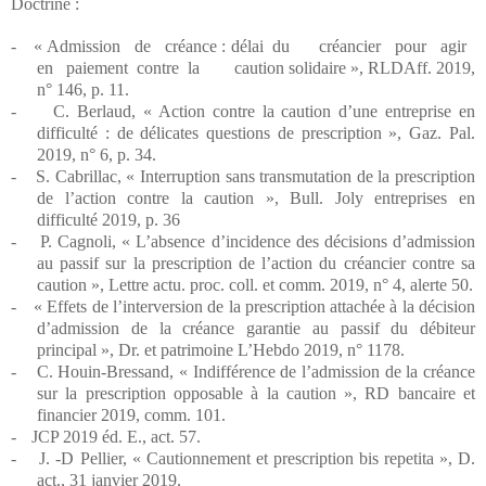
Doctrine :
-
« Admission de créance : délai du créancier pour agir
en paiement contre la caution solidaire », RLDAff. 2019,
n° 146, p. 11.
-
C. Berlaud, « Action contre la caution d’une entreprise en
difficulté : de délicates questions de prescription », Gaz. Pal.
2019, n° 6, p. 34.
-
S. Cabrillac, « Interruption sans transmutation de la prescription
de l’action contre la caution », Bull. Joly entreprises en
difficulté 2019, p. 36
-
P. Cagnoli, « L’absence d’incidence des décisions d’admission
au passif sur la prescription de l’action du créancier contre sa
caution », Lettre actu. proc. coll. et comm. 2019, n° 4, alerte 50.
-
« Effets de l’interversion de la prescription attachée à la décision
d’admission de la créance garantie au passif du débiteur
principal », Dr. et patrimoine L’Hebdo 2019, n° 1178.
-
C. Houin-Bressand, « Indifférence de l’admission de la créance
sur la prescription opposable à la caution », RD bancaire et
financier 2019, comm. 101.
-
JCP 2019 éd. E., act. 57.
-
J. -D Pellier, « Cautionnement et prescription bis repetita », D.
act., 31 janvier 2019.