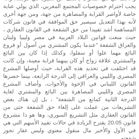
يجب احترام خصوصيات المجتمع المغربي، الذي يولي عناية
خاصة لأواصر القرابة والمصاهرة من جهة، ومن جهة أخرى
لأنه بهذا التعديل سيصير حق الموافقة في قانون شركات
المساهمة أشد تقييدا من حق الشفعة في القانون العقاري ،
حيث منعت قوانين البلاد العربية في مصر وليبيا ولبنان
والعراق الشفعة "عندما يكون المشتري من أصول أو فروع
البائع مهما علوا أو سفلوا، وكذلك إذا كان بين البائع
والمشتري علاقة زواج أو كان بينهما قرابة معينة، وإن كانت
قد اختلفت في تحديد هذه القرابة، حيث أوصلها المشرع
المصري والليبي والعراقي إلى الدرجة الرابعة، بينما حصرها
القانون اللبناني في الإخوة والأخوات، وأضاف المشرع
المصري والليبي المصاهرة بين البائع والمشتري لغاية
الدرجة الثانية كمانع من الشفعة" ، بل إن هناك بعض
التشريعات من عملت على إلغاء حق الشفعة حتى من
القانون العقاري مثل التشريع السوري، وها هو ذا مشروع
قانون 20.05 يقترح الزيادة في حالات تقييد الأسهم التي هي
في الأول والأخير مال منقول معنوي وليس عقار تجوز
شفعته.