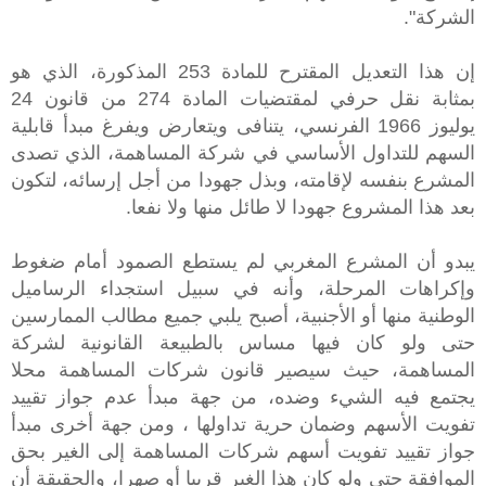
الشركة".
إن هذا التعديل المقترح للمادة 253 المذكورة، الذي هو
بمثابة نقل حرفي لمقتضيات المادة 274 من قانون 24
يوليوز 1966 الفرنسي، يتنافى ويتعارض ويفرغ مبدأ قابلية
السهم للتداول الأساسي في شركة المساهمة، الذي تصدى
المشرع بنفسه لإقامته، وبذل جهودا من أجل إرسائه، لتكون
بعد هذا المشروع جهودا لا طائل منها ولا نفعا.
يبدو أن المشرع المغربي لم يستطع الصمود أمام ضغوط
وإكراهات المرحلة، وأنه في سبيل استجداء الرساميل
الوطنية منها أو الأجنبية، أصبح يلبي جميع مطالب الممارسين
حتى ولو كان فيها مساس بالطبيعة القانونية لشركة
المساهمة، حيث سيصير قانون شركات المساهمة محلا
يجتمع فيه الشيء وضده، من جهة مبدأ عدم جواز تقييد
تفويت الأسهم وضمان حرية تداولها ، ومن جهة أخرى مبدأ
جواز تقييد تفويت أسهم شركات المساهمة إلى الغير بحق
الموافقة حتى ولو كان هذا الغير قريبا أو صهرا، والحقيقة أن