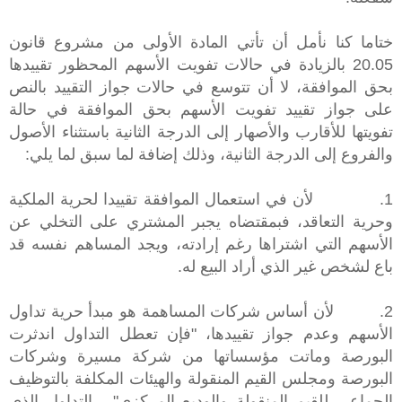
ختاما كنا نأمل أن تأتي المادة الأولى من مشروع قانون
20.05 بالزيادة في حالات تفويت الأسهم المحظور تقييدها
بحق الموافقة، لا أن تتوسع في حالات جواز التقييد بالنص
على جواز تقييد تفويت الأسهم بحق الموافقة في حالة
تفويتها للأقارب والأصهار إلى الدرجة الثانية باستثناء الأصول
والفروع إلى الدرجة الثانية، وذلك إضافة لما سبق لما يلي:
1.
لأن في استعمال الموافقة تقييدا لحرية الملكية
وحرية التعاقد، فبمقتضاه يجبر المشتري على التخلي عن
الأسهم التي اشتراها رغم إرادته، ويجد المساهم نفسه قد
باع لشخص غير الذي أراد البيع له.
2.
لأن أساس شركات المساهمة هو مبدأ حرية تداول
الأسهم وعدم جواز تقييدها، "فإن تعطل التداول اندثرت
البورصة وماتت مؤسساتها من شركة مسيرة وشركات
البورصة ومجلس القيم المنقولة والهيئات المكلفة بالتوظيف
الجماعي للقيم المنقولة والوديع المركزي" ، التداول الذي