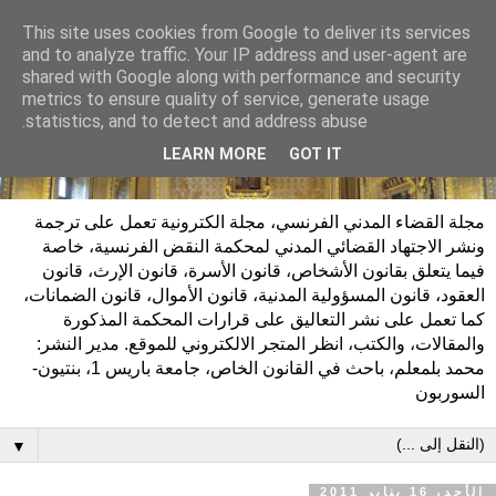
This site uses cookies from Google to deliver its services
and to analyze traffic. Your IP address and user-agent are
shared with Google along with performance and security
metrics to ensure quality of service, generate usage
statistics, and to detect and address abuse.
LEARN MORE
GOT IT
مجلة القضاء المدني الفرنسي، مجلة الكترونية تعمل على ترجمة
ونشر الاجتهاد القضائي المدني لمحكمة النقض الفرنسية، خاصة
فيما يتعلق بقانون الأشخاص، قانون الأسرة، قانون الإرث، قانون
العقود، قانون المسؤولية المدنية، قانون الأموال، قانون الضمانات،
كما تعمل على نشر التعاليق على قرارات المحكمة المذكورة
والمقالات، والكتب، انظر المتجر الالكتروني للموقع. مدير النشر:
محمد بلمعلم، باحث في القانون الخاص، جامعة باريس 1، بنتيون-
السوربون
▼
الأحد، 16 يناير 2011