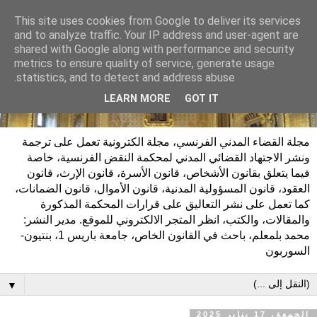
This site uses cookies from Google to deliver its services
and to analyze traffic. Your IP address and user-agent are
shared with Google along with performance and security
metrics to ensure quality of service, generate usage
statistics, and to detect and address abuse.
LEARN MORE
GOT IT
مجلة القضاء المدني الفرنسي، مجلة الكترونية تعمل على ترجمة
ونشر الاجتهاد القضائي المدني لمحكمة النقض الفرنسية، خاصة
فيما يتعلق بقانون الأشخاص، قانون الأسرة، قانون الإرث، قانون
العقود، قانون المسؤولية المدنية، قانون الأموال، قانون الضمانات،
كما تعمل على نشر التعاليق على قرارات المحكمة المذكورة
والمقالات، والكتب، انظر المتجر الالكتروني للموقع. مدير النشر:
محمد بلمعلم، باحث في القانون الخاص، جامعة باريس 1، بنتيون-
السوربون
▼
الجمعة، 17 يناير 2025