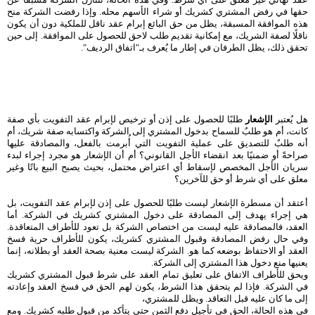
حقها في رفض المشتري كشريك أو شراء الأسهم محله. وإذا رفضت الشركة منح
هذه الموافقة المسبقة، يظل من حق البائع إبرام عقد ناقل للملكية دون أن يكون
ناقلًا لصفة الشريك، مع إمكانية تقديم طلب لاحق للحصول على الموافقة. إلى حين
تحقق ذلك، يظل الطرفان في إطار ما يُعرف بـ"اتفاق الرديف".
هل يُعتبر
الإشعار
طلبًا للحصول على إذن أو ترخيص لإبرام عقد التفويت بأي صفة
كانت، أم هو طلبٌ للسماح بدخول المشتري إلى الشركة واكتسابه صفة شريك، أم
أنه طلبٌ للتصديق على عملية التفويت التي أُبرمت بالفعل، والمصادقة عليها
صراحةً أو ضمنيًا بعد انقضاء الأجل القانوني؟ أم أن الإشعار هو مجرد إجراء لبدء
سريان الأجل المخصص لإسقاط أي اعتراض محتمل، بحيث يصبح البيع باتًا وغير
معلق على أي شرط أو حق للآخرين؟
أعتقد أن مسطرة الإشعار ليست طلبًا للحصول على إذن لإبرام عقد التفويت، بل
هي إجراء يهدف إلى المصادقة على دخول المشتري كشريك في الشركة. أما
العقد، فالمصادقة عليه ليست من اختصاص الشركة بل تعود للأطراف المتعاقدة.
وفي حال رفض المصادقة وقبول المشتري كشريك، يكون للأطراف حرية فسخ
العقد أو الاحتفاظ بوضعه كما هو. الشركة ليست معنية بصحة العقد أو بطلانه، إنما
يعنيها منع دخول هذا المشتري إلى الشركة.
ويحق للأطراف الاتفاق على تعليق تمام العقد على شرط قبول المشتري كشريك
في الشركة. فإذا لم يتحقق هذا الشرط، يكون لهم الحق في فسخ العقد وإعادته
إلى ما كان عليه قبل التعاقد. ويظل للمشتري،
في هذه الحالة، الحق في تأجيل دفع الثمن حتى يتأكد من قبول طلبه كشريك. ومع