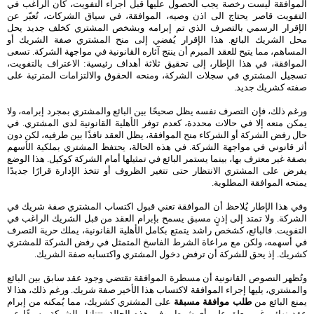
الموافقة ليست رخصة يجب الحصول عليها قبل اجراء التفويت، كأن الراغب في
التفويت قاصر يحتاج الى اذن وصيه، الموافقة، في سياق الشركات، تُعبّر عن
الإقرار الرسمي بالتصرف الذي تم إبرامه وبشخص المشتري كخلف جديد يحل
محل الشريك البائع. هذا الإقرار يُفضي إلى منح المشتري صفة الشريك أو
المساهم، مما يتيح للعقد المبرم أن ينتج آثاره القانونية في مواجهة الشركة. تسعى
الموافقة، في هذا الإطار، إلى تحقيق ثلاثة أهداف رئيسية: الاعتراف بالتفويت،
تسجيل المشتري في سجلات الشركة، ومنحه الحقوق والالتزامات المترتبة على
صفته كشريك جديد.
ورغم ذلك، فإن التصرف نفسه يظل صحيحًا بين البائع والمشتري بمجرد إبرامه، ولا
يمكن منعه إلا في حالات محددة، كعدم توفر الأهلية القانونية لدى المشتري. في
حال رفض الشركة أو الشركاء منح الموافقة، يظل العقد نافذًا بين طرفيه، لكن دون
أثر قانوني في مواجهة الشركة. في هذه الحالة، يحتفظ المشتري بملكية الأسهم
بصفة غير معترف بها، بينما يستمر البائع في تمثيلها أمام الشركة كوكيل. هذا الوضع
يفرض على المشتري الانتظار حتى تتغير الظروف أو تتخذ الإدارة قرارًا جديدًا
يمنحه الموافقة المطلوبة.
وفي هذا الإطار يُلاحظ أن الموافقة تعني قبول اكتساب المشتري صفة شريك في
الشركة. ولا تمتد إلى إذنٍ مسبق يسمح بإبرام العقد من قبل الشريك الراغب في
التفويت. فالبائع، كشخص راشد يتمتع بكامل الأهلية القانونية، يملك حرية التصرف
في أسهمه، ولكن مع مراعاة الشرط الفاسخ المتمثل في رفض الشركة للمشتري
كشريك. إذ يحق للشركة أن ترفض دخول المشتري واكتسابه صفة الشريك.
وتُظهر النصوص القانونية أن مسطرة الموافقة تقتضي وجود عقد سابق بين البائع
والمشتري، يليها إجراء الموافقة لاكتساب هذا الأخير صفة شريك. ورغم ذلك، هذا لا
يمنع البائع من
طلب موافقة مسبقة
على المشتري كشريك، مما يُمكنه من إبرام
عقد نهائي غير معلق على أي شرط. وفي هذه الحالة، تتنازل الشركة مسبقًا عن