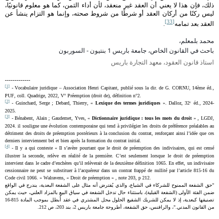
ذلك، فإن هذا لا يعني أن العقد غير منعقد، لأن أداء الثمن، كما هو معلوم قانونيًا،
ليس ركنًا من أركان العقد أو شرطًا من شروط صحته، وإنما هو التزام ينشأ عن
[33]
العقد بعد تمامه
.
محمد بلمعلم،
باحث في القانون الخاص،
جامعة باريس 1 بنتيون - السوربون
استاذ قانون العقود، معهد التجارة باريس
-------------
[1]
- Vocabulaire juridique – Association Henri Capitant, publié sous la dir. de G. CORNU, 14ème éd.,
PUF, coll. Quadrige, 2022, V° Préemption (droit de), définition n°2.
[2]
- Guinchard, Serge ; Debard, Thierry, «
Lexique des termes juridiques
». Dalloz, 32ᵉ éd., 2024-
2025.
[3]
- Bénabent, Alain ; Gaudemet, Yves, «
Dictionnaire juridique : tous les mots du droit
» , LGDJ,
2024.
il souligne une évolution contemporaine qui tend à privilégier les droits de préférence préalables au
détriment des droits de préemption postérieurs à la conclusion du contrat, renforçant ainsi l’idée que ces
derniers interviennent bel et bien après la formation du contrat initial.
[4]
- Il y a qui conteste « Il s’avère pourtant que le droit de préemption des indivisaires, qui est censé
illustrer la seconde, relève en réalité de la première. C’est seulement lorsque le droit de préemption
intervient dans le cadre d’enchères qu’il relèverait de la deuxième définition 1065. En effet, un indivisaire
cessionnaire ne peut se substituer à l’acquéreur dans un contrat frappé de nullité par l’article 815-16 du
Code civil 1066. » Walravens, « Droit de préemption » , note 203, p 212.
"حق الشفعة الممنوح للشركاء في الشياع، والذي يُفترض أنه مثال على الشفعة البعدية، يندرج في الواقع
ضمن الفئة الأولى (الشفعة القبلية)، باستثناء حال تدخل الشفعة في سياق البيع بالمزاد العلني، حيث يمكن
تصنيفها كبعدية، إذ لا يمكن للشريك الشفيع الحلول محل المشتري في عقد أُبطل بموجب المادة 815-16
من القانون المدني."، والرافنس، حق الشفعة، أطروحة جامعة باريس 2، بند 203، ص 212.