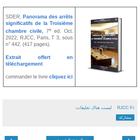
SDER,
Panorama des arrêts
significatifs de la Troisième
e
chambre civile,
7
ed. Oct.
2022, RJCC, Paris, T 3, sous
n°
442
. (417 pages).
Extrait offert en
téléchargement
commander le livre
cliquez ici
RJCC Fr
ليست هناك تعليقات:
مشاركة
›
‹
الصفحة الرئيسية