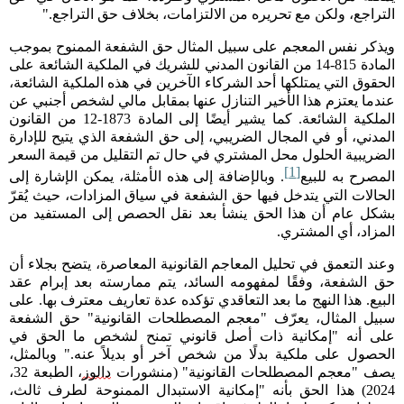
التراجع، ولكن مع تحريره من الالتزامات، بخلاف حق التراجع
."
ويذكر نفس المعجم على سبيل المثال حق الشفعة الممنوح بموجب
المادة 815-14 من القانون المدني للشريك في الملكية الشائعة على
الحقوق التي يمتلكها أحد الشركاء الآخرين في هذه الملكية الشائعة،
عندما يعتزم هذا الأخير التنازل عنها بمقابل مالي لشخص أجنبي عن
الملكية الشائعة. كما يشير أيضًا إلى المادة 1873-12 من القانون
المدني، أو في المجال الضريبي، إلى حق الشفعة الذي يتيح للإدارة
الضريبية الحلول محل المشتري في حال تم التقليل من قيمة السعر
[1]
المصرح به للبيع
. وبالإضافة إلى هذه الأمثلة، يمكن الإشارة إلى
الحالات التي يتدخل فيها حق الشفعة في سياق المزادات، حيث يُقرّ
بشكل عام أن هذا الحق ينشأ بعد نقل الحصص إلى المستفيد من
المزاد، أي المشتري
.
وعند التعمق في تحليل المعاجم القانونية المعاصرة، يتضح بجلاء أن
حق الشفعة، وفقًا لمفهومه السائد، يتم ممارسته بعد إبرام عقد
البيع. هذا النهج ما بعد التعاقدي تؤكده عدة تعاريف معترف بها. على
سبيل المثال، يعرّف "معجم المصطلحات القانونية" حق الشفعة
على أنه "إمكانية ذات أصل قانوني تمنح لشخص ما الحق في
الحصول على ملكية بدلًا من شخص آخر أو بديلاً عنه." وبالمثل،
يصف "معجم المصطلحات القانونية" (منشورات
دالوز
، الطبعة 32،
2024) هذا الحق بأنه "إمكانية الاستبدال الممنوحة لطرف ثالث،