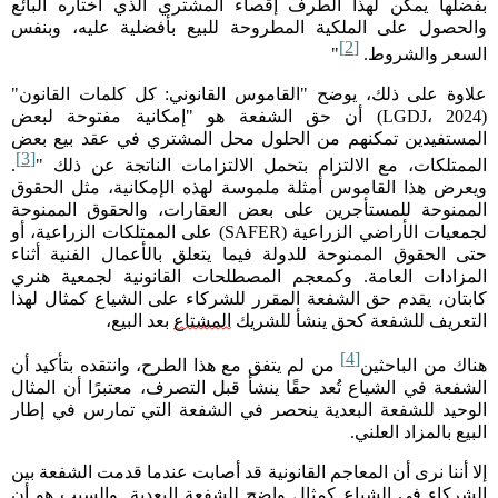
بفضلها يمكن لهذا الطرف إقصاء المشتري الذي اختاره البائع
والحصول على الملكية المطروحة للبيع بأفضلية عليه، وبنفس
[2]
السعر والشروط
.
"
علاوة على ذلك، يوضح "القاموس القانوني: كل كلمات القانون
"
(LGDJ
، 2024
)
أن حق الشفعة هو "إمكانية مفتوحة لبعض
المستفيدين تمكنهم من الحلول محل المشتري في عقد بيع بعض
[3]
الممتلكات، مع الالتزام بتحمل الالتزامات الناتجة عن ذلك
"
.
ويعرض هذا القاموس أمثلة ملموسة لهذه الإمكانية، مثل الحقوق
الممنوحة للمستأجرين على بعض العقارات، والحقوق الممنوحة
لجمعيات الأراضي الزراعية
(SAFER)
على الممتلكات الزراعية، أو
حتى الحقوق الممنوحة للدولة فيما يتعلق بالأعمال الفنية أثناء
المزادات العامة
.
وكمعجم المصطلحات القانونية لجمعية هنري
كابتان، يقدم حق الشفعة المقرر للشركاء على الشياع كمثال لهذا
التعريف للشفعة كحق ينشأ للشريك
المشتاع
بعد البيع،
[4]
هناك من الباحثين
من لم يتفق مع هذا الطرح، وانتقده بتأكيد أن
الشفعة في الشياع تُعد حقًا ينشأ قبل التصرف، معتبرًا أن المثال
الوحيد للشفعة البعدية ينحصر في الشفعة التي تمارس في إطار
البيع بالمزاد العلني.
إلا أننا نرى أن المعاجم القانونية قد أصابت عندما قدمت الشفعة بين
الشركاء في الشياع كمثال واضح للشفعة البعدية. والسبب هو أن