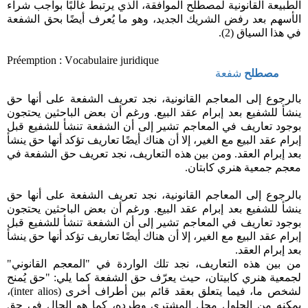
الطبيعة القانونية لمصطلح الموافقة، الذي يرتبط غالبًا بواجب شراء
الأسهم بعد رفض الشريك الجديد، وهو ما يُعرف أيضًا بحق الشفعة
في هذا السياق (2).
Préemption : Vocabulaire juridique
مصطلح
شفعة
بالرجوع إلى المعاجم القانونية، نجد تعريف الشفعة على أنها حق
ينشأ للشفيع بعد إبرام عقد البيع. ورغم أن بعض الباحثين يحتجون
بوجود تعاريف في المعاجم تشير إلى أن الشفعة تنشأ للشفيع قبل
إبرام عقد البيع مع الغير، إلا أن هناك أيضًا تعاريف تؤكد أنها حق ينشأ
بعد إبرام العقد. ومن بين هذه التعاريف، نجد تعريف حق الشفعة في
معجم جمعية هنري كابتان.
بالرجوع إلى المعاجم القانونية، نجد تعريف الشفعة على أنها حق
ينشأ للشفيع بعد إبرام عقد البيع. ورغم أن بعض الباحثين يحتجون
بوجود تعاريف في المعاجم تشير إلى أن الشفعة تنشأ للشفيع قبل
إبرام عقد البيع مع الغير، إلا أن هناك أيضًا تعاريف تؤكد أنها حق ينشأ
بعد إبرام العقد.
من بين هذه التعاريف، نجد تلك الواردة في "المعجم القانوني"
لجمعية هنري كابيتان، حيث يعرّف حق الشفعة كما يلي: "حق يُمنح
لشخص ما، فيما يتعلق بعقد قائم بين أطراف أخرى
(inter alios)
،
يمكنه من الحلول محل المشتري وطرده، كما هو الحال في حق