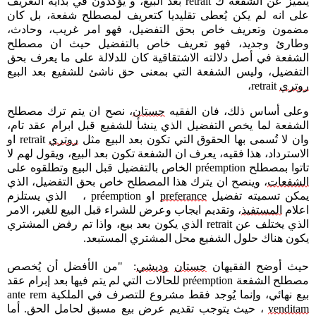
يتميز عن الشفعة ك
retrait
بعد البيع، و يؤكدون في بداية التعريف
على انه لم يكن يُعطى تقليديا كتعريف لمصطلح شفعة، بل كان
مضمون وتعريف خاص بحق التفضيل، فهو امر غريب، وحادث،
وطارئ وجديد، فهو تعريف خاص بالتفضيل حيث ان مصطلح
الشفعة في أصل دلالته الاشتقاقية كان للدلالة على ما يعرف بحق
التفضيل، وليس الشفعة التي بمعنى حق ناشئ للشفيع بعد البيع
روتري
retrait
،
وعلى أساس ذلك، فان الفقيه
جستان
، نصح ان يتم ترك مصطلح
الشفعة لما يخص التفضيل الذي ينشأ للشفيع قبل ابرام عقد تام،
وان لا تُسمى بها الحقوق التي تكون بعد البيع مثل
روتري
retrait
او
الاسترداد، هذا فقيه، يعرف
ان
الشفعة تكون بعد البيع، ويقول لهم لا
تاتوا بمصطلح
préemption
الخاص بالتفضيل قبل البيع وتطلقوه على
الشفعات
، وينصح ان يترك هذا المصطلح خاص بحق التفضيل، الذي
يمكن تسميته تفضيل
preferance
او
préemption
، الذي يستلزم
اعلام
المستفيذ
، وتقديم ايجاب وعرض للشراء قبل البيع للغير، الامر
الذي يختلف عن
retrait
الذي يكون بعد بيع، واذا تم رفض المشتري
يكون هناك حلول الشفيع محل المشتري المستبعد.
حيث أوضح الفقيهان
جستان
وديشي
: "من الأفضل أن يُخصص
مصطلح الشفعة
préemption
للحالات التي لم يتم فيها بعد إبرام عقد
بيع نهائي، وإنما يُوجد فقط مشروع للتصرف في الملكية
ante rem
venditam
، حيث يتوجب تقديم عرض بيع مسبق لحامل الحق. أما