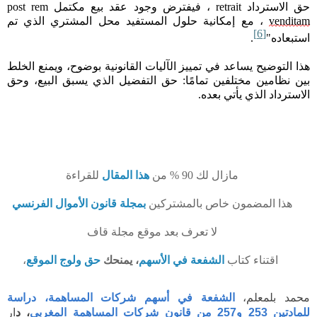
حق الاسترداد
retrait
، فيفترض وجود عقد بيع مكتمل
post rem
venditam
، مع إمكانية حلول المستفيد محل المشتري الذي تم
[6]
استبعاده"
.
هذا التوضيح يساعد في تمييز الآليات القانونية بوضوح، ويمنع الخلط
بين نظامين مختلفين تمامًا: حق التفضيل الذي يسبق البيع، وحق
الاسترداد الذي يأتي بعده.
مازال لك 90
%
من
هذا المقال
للقراءة
هذا المضمون خاص بالمشتركين
بمجلة قانون الأموال الفرنسي
لا تعرف بعد موقع مجلة قاف
اقتناء كتاب
الشفعة في الأسهم
، يمنحك
حق ولوج الموقع
،
محمد بلمعلم،
الشفعة في أسهم شركات المساهمة، دراسة
للمادتين 253 و257 من قانون شركات المساهمة المغربي
، د
ار