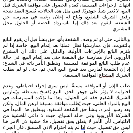
انتهاك الإجراءات المسبقة، كعدم الحصول على موافقة الشريك قبل
البيع، لا يُغير شيئًا جوهريًا. ففي مثل هذه الحالات، يُفسخ العقد نتيجة
رفض الشريك الشفيع، ويُتاح له إعلان رغبته في ممارسة حق
الشفعة، ليقوم بعد ذلك إما باسترداد الحصة أو الحلول محل
المشتري.
وبالتالي، حتى لو تم وصف الشفعة بأنها حق ينشأ قبل أن يقوم البائع
بالتفويت، فإن ممارستها تظل عمليًا بعد إتمام البيع، خاصة إذا لم
يلتزم البائع بالإجراءات الأولية. والدليل على ذلك أن المشرع
الأوروبي أجاز ممارسة حق الشفعة حتى بعد إتمام البيع، في حالة
عدم طلب البائع الموافقة المسبقة. وينطبق الأمر ذاته في الشياع؛
إذ إن الشفعة تُمارس بعد فسخ البيع الذي تم، حتى لو لم يطلب
الشريك
المشتاع
الموافقة المسبقة.
طلب الإذن أو الموافقة مسبقًا ليس سوى إجراء احتياطي، وعدم
احترامه لا يؤثر على جوهر الحق. البيع يُفسخ ببساطة، ويُمارس
الشريك الشفيع حقه في الحلول. وهذا ما تؤكده الممارسات في
البيع بالمزاد العلني، حيث يُطلب موافقة مسبقة لرهن المال، ولكن
بعد رسو المزاد، ينشأ حق الشفعة للشفيع. وينطبق هذا المبدأ في
الشركة الأوروبية وفي حالة الشياع، حيث لا داعي للخشية من
الالتباس، لأن الأمر لا يتعلق بحق تفضيل، فلا خشية لان الامر هنا
ليس حق تفضيل، حيث
اذا
لم يتم احترام الاذن المسبق، فان الجزاء