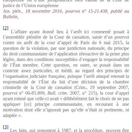
justice de l’Union européenne
Ass. plén., 18 novembre 2016, pourvoi n° 15-21.438, publié au
Bulletin,
[2]
L’affaire ayant donné lieu à l’arrêt ici commenté posait à
l’assemblée plénière de la Cour de cassation, saisie d’un pourvoi
contre un arrêt de la cour d’appel de Paris du 6 mai 2015, la
question de la violation, par une juridiction nationale, du principe
du droit communautaire de l’application rétroactive de la peine plus
légère, dans des conditions susceptibles d’engager la responsabilité
de l’État membre. Cette question, en outre, se posait dans un
contexte assez particulier, et inédit, au regard des principes de
l’organisation judiciaire française, puisque l’arrêt attaqué retenait la
responsabilité de l’État du fait d’une décision de la chambre
criminelle de la Cour de cassation (Crim., 19 septembre 2007,
pourvoi n° 06-85.899,
Bull
.
crim
. 2007, n° 215), la cour d’appel
ayant estimé que celle-ci avait « délibérément fait le choix de ne pas
appliquer [ce] principe communautaire, en recourant à une
motivation dont elle n’ignorait pas qu’elle n’était ni pertinente, ni
adaptée ».
[3]
Les faits, qui remontent à 1987, et la procédure, peuvent être