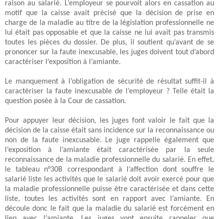
raison au salarié. L’employeur se pourvoit alors en cassation au
motif que la caisse avait précisé que la décision de prise en
charge de la maladie au titre de la législation professionnelle ne
lui était pas opposable et que la caisse ne lui avait pas transmis
toutes les pièces du dossier. De plus, il soutient qu’avant de se
prononcer sur la faute inexcusable, les juges doivent tout d’abord
caractériser l’exposition à l’amiante.
Le manquement à l’obligation de sécurité de résultat suffit-il à
caractériser la faute inexcusable de l’employeur ? Telle était la
question posée à la Cour de cassation.
Pour appuyer leur décision, les juges font valoir le fait que la
décision de la caisse était sans incidence sur la reconnaissance ou
non de la faute inexcusable. Le juge rappelle également que
l’exposition à l’amiante était caractérisée par la seule
reconnaissance de la maladie professionnelle du salarié. En effet,
le tableau n°30B correspondant à l’affection dont souffre le
salarié liste les activités que le salarié doit avoir exercé pour que
la maladie professionnelle puisse être caractérisée et dans cette
liste, toutes les activités sont en rapport avec l’amiante. En
découle donc le fait que la maladie du salarié est forcément en
lien avec l’amiante. Les juges vont ensuite rappeler que