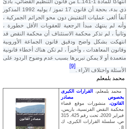
انتهاكاً للمادة
L.141-1
من قانون التنظيم القضائي، بادئ
ذي بدء، بحجة أن قانون 17 تموز / يوليه 1992 المذكور
آنفاً ألغى عمليات التفتيش دون محو الجرائم الجمركية ،
وأنه لم ينتهك مبدأ الرجعية للعقوبات الأقل خطورة ،
وثانياً ، لم تذكر محكمة الاستئناف أن محكمة النقض قد
انتهكت بشكل واضح ودقيق قانون الجماعة الأوروبية
وقانون المعاهدات ، وأخيراً ، لم تكن هناك أخطاء قانونية
متعمدة أو لا يمكن تبريرها بسبب عدم وضوح الردود على
[9]
الأسئلة واختلاف الآراء .
محمد بلمعلم
محمد بلمعلم،
القرارات الكبرى
بخصوص مصادر
القانون،
منشورات موقع قضاء
محكمة النقض الفرنسية، باريس،
فبراير 2020، تحت رقم 425. 315
ص، سلسلة القرارات الكبرى، ك
.
8