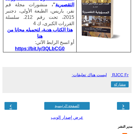
التقصيرية
"،
منشورات مجلة قم
نفر، باريس، الطبعة الأولى، دجنبر
2015، تحت رقم 212. سلسلة
القررات الكبرى، ك 4
هذا الكتاب هدية، لتحميله مجانا من
هنا
أو انسخ الرابط الآتي:
https://bit.ly/3QLbCG0
RJCC Fr
ليست هناك تعليقات:
مشاركة
›
‹
الصفحة الرئيسية
عرض إصدار الويب
مدير النشر