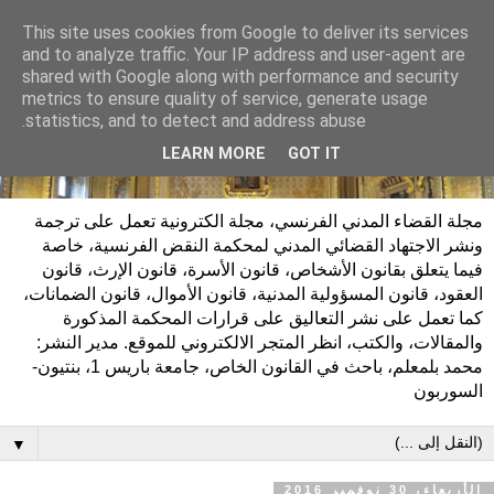
This site uses cookies from Google to deliver its services
and to analyze traffic. Your IP address and user-agent are
shared with Google along with performance and security
metrics to ensure quality of service, generate usage
statistics, and to detect and address abuse.
LEARN MORE
GOT IT
مجلة القضاء المدني الفرنسي، مجلة الكترونية تعمل على ترجمة
ونشر الاجتهاد القضائي المدني لمحكمة النقض الفرنسية، خاصة
فيما يتعلق بقانون الأشخاص، قانون الأسرة، قانون الإرث، قانون
العقود، قانون المسؤولية المدنية، قانون الأموال، قانون الضمانات،
كما تعمل على نشر التعاليق على قرارات المحكمة المذكورة
والمقالات، والكتب، انظر المتجر الالكتروني للموقع. مدير النشر:
محمد بلمعلم، باحث في القانون الخاص، جامعة باريس 1، بنتيون-
السوربون
▼
الأربعاء، 30 نوفمبر 2016