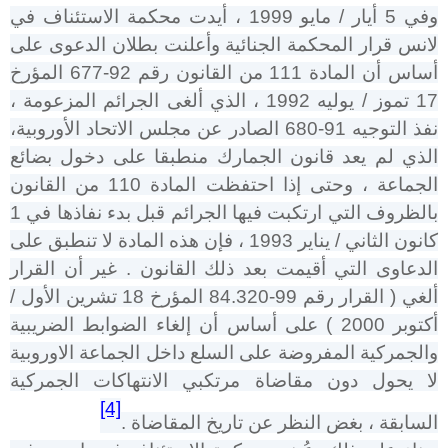
وفي 5 أيار / مايو 1999 ، أيدت محكمة الاستئناف في
لانس قرار المحكمة الجنائية وأعلنت بطلان الدعوى على
أساس أن المادة 111 من القانون رقم 92-677 المؤرخ
17 تموز / يوليه 1992 ، الذي ألغى الجرائم المزعومة ،
نفذ التوجيه 91-680 الصادر عن مجلس الاتحاد الأوروبية،
الذي لم يعد قانون الجمارك منطبقا على دخول بضائع
الجماعة ، وحتى إذا احتفظت المادة 110 من القانون
بالظروف التي ارتكبت فيها الجرائم قبل بدء نفاذها في 1
كانون الثاني / يناير 1993 ، فإن هذه المادة لا تنطبق على
الدعاوى التي أقيمت بعد ذلك القانون . غير أن القرار
ألغي ( القرار رقم 99-84.320 المؤرخ 18 تشرين الأول /
أكتوبر 2000 ) على أساس أن إلغاء الضوابط الضريبية
والجمركية المفروضة على السلع داخل الجماعة الاوروبية
لا يحول دون مقاضاة مرتكبي الانتهاكات الجمركية
[4]
السابقة ، بغض النظر عن تاريخ المقاضاة .