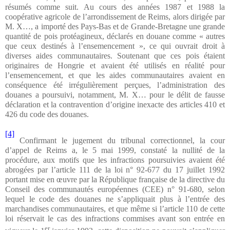
résumés comme suit. Au cours des années 1987 et 1988 la
coopérative agricole de l’arrondissement de Reims, alors dirigée par
M. X…, a importé des Pays-Bas et de Grande-Bretagne une grande
quantité de pois protéagineux, déclarés en douane comme « autres
que ceux destinés à l’ensemencement », ce qui ouvrait droit à
diverses aides communautaires. Soutenant que ces pois étaient
originaires de Hongrie et avaient été utilisés en réalité pour
l’ensemencement, et que les aides communautaires avaient en
conséquence été irrégulièrement perçues, l’administration des
douanes a poursuivi, notamment, M. X… pour le délit de fausse
déclaration et la contravention d’origine inexacte des articles 410 et
426 du code des douanes.
[4]
Confirmant le jugement du tribunal correctionnel, la cour
d’appel de Reims a, le 5 mai 1999, constaté la nullité de la
procédure, aux motifs que les infractions poursuivies avaient été
abrogées par l’article 111 de la loi n° 92-677 du 17 juillet 1992
portant mise en œuvre par la République française de la directive du
Conseil des communautés européennes (CEE) n° 91-680, selon
lequel le code des douanes ne s’appliquait plus à l’entrée des
marchandises communautaires, et que même si l’article 110 de cette
loi réservait le cas des infractions commises avant son entrée en
er