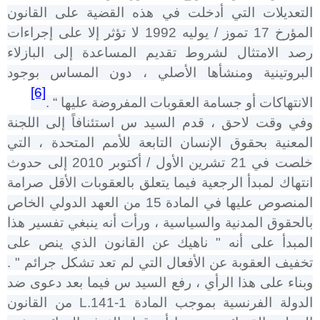
التعديلات التي أدخلت في هذه القضية على القانون
المؤرخ 17 تموز / يوليه 1992 لا تؤثر إلا على إجراءات
رصد الامتثال لشروط تقديم المساعدة إلى البازلاء
البروتينية ومنشأها الأصلي ، دون المساس بوجود
[6]
الانتهاكات أو جسامة العقوبات المفروضة عليها “ .
وفي وقت لاحق ، قدم السيد س استئنافاً إلى اللجنة
المعنية بحقوق الإنسان التابعة للأمم المتحدة ، التي
خلصت في 21 تشرين الأول / أكتوبر 2010 إلى حدوث
انتهاك لمبدأ الرجعية فيما يتعلق بالعقوبات الأقل صرامة
المنصوص عليها في المادة 15 من العهد الدولي الخاص
بالحقوق المدنية والسياسية ، ورأت أنه ينبغي تفسير هذا
المبدأ على أنه " ناهيك عن القانون الذي ينص على
تخفيف العقوبة عن الأفعال التي لم تعد تشكل جرائم " .
وبناء على هذا الرأي ، رفع السيد س فيما بعد دعوى ضد
الدولة الفرنسية بموجب المادة
L.141-1
من القانون