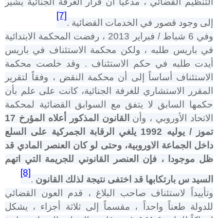
التنظيم القضائي ، مدعيا أن قرار الغرفة الجنائية يشير
[7]
إلى وجود قصور في الخدمات القضائية .
وفي 6 شباط / فبراير 2013 ، رفضت المحكمة الابتدائية
في باريس طلبه ، ولكن محكمة الاستئناف في باريس
أيدت طلبه في حكم الاستئناف . وقد خلصت محكمة
الاستئناف أساساً إلى أن محكمة النقض ، وفقاً لتقرير
المقرر الاستشاري للغرفة الجنائية، كانت على علم بأن
حكمها السابق لا يتفق مع السوابق القضائية لمحكمة
الاتحاد الأوروبي ، وأن
القانون المذكور أعلاه المؤرخ 17
تموز / يوليه 1992 يلغي الرقابة الجمركية على السلع
داخل الجماعة الاوروبية، وحتى لو كان العنصر المادي قد
ظل موجودا ، فإن العنصر القانوني للجريمة التي اتهم
[8]
السيد س بارتكابها قد اختفى نتيجة لذلك القانون
.
وتأييداً لاستئناف صاحب البلاغ ، قدم العون القضائي
للدولة طعناً واحداً ، مقسماً إلى ثلاثة أجزاء ، يشكل