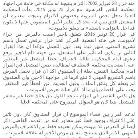
منذ قرار 28 فبراير 2002، التزام بنتيجة له مكانة في هامة في اجتهاد
محكمة النقض الفرنسية، مع قرار 25 نونبر 2015، بدأت المحكمة
العليا تدخل بعض المرونة بخصوص الالتزام بنتيجة، معتبرة ان
المشغل الذي يبين انه اتخذ كل تدابير الأمن المنصوص عليها لا يكون
قد اخل بالتزامه، باستثناء ما يتعلق بلاميونت،
في قرار 26 نونبر 2016، يتعلق باجير اصيب بالمرض من جراء
لاميونت، في هاته القضية المركز اتخذ قرار برفض تحمل باسم
تشريع المهني، شهر فيما بعد، قبل التحمل مؤكدا ان هذا القرار
الثاني لن يكون له تأثير على المشغل، من جهته قام الاجير برفع
دعوى امام المحكمة، طالبا الاعتراف بخطا المشغل غير المعذور
عنه، استجابت محكمة الاستئناف لمطالبه، طعن المشغل في القرار
امام محكمة النقض، بعلة ان الصندوق اكد ان قرار تحمل المرض
باسم التشريع المهني لا تنتج اثرها في مواجهة الاجير، وان الصندوق
لم يعطه كل وثائق الملف، وقبل الحديث عن الخطأ غير المغتفر،
يجب على القضاة بيان ما اذا كان هناك تعرض للاميونت،
هل يكفي التقصير في التزام بنتيجة للقول بان هناك خطا غير مغتفر
للمشغل، هذا كان هو السؤال المطروح على المحكمة العليا
لدعم القرار بين قضاء الموضوع ان قرار الصندوق كان دون تاثير
على الاعتراف بوجود خطأ غير معذور عنه من عدمه، القاضي ذكر
ايضا ان التعرض للا ميونت يمكن تحديده فقط من الاعتراف بالمرض
المهني، الامر الذي يستنتج منه ان مرض الأجير له علاقة بلاميونت، ،