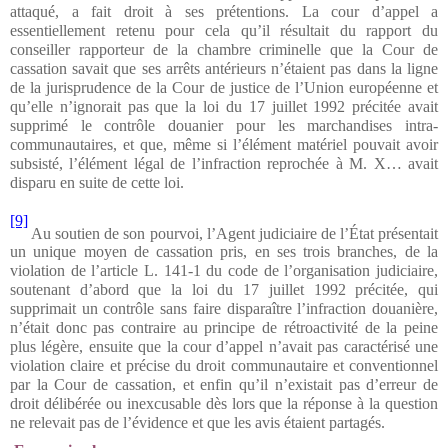
attaqué, a fait droit à ses prétentions. La cour d’appel a
essentiellement retenu pour cela qu’il résultait du rapport du
conseiller rapporteur de la chambre criminelle que la Cour de
cassation savait que ses arrêts antérieurs n’étaient pas dans la ligne
de la jurisprudence de la Cour de justice de l’Union européenne et
qu’elle n’ignorait pas que la loi du 17 juillet 1992 précitée avait
supprimé le contrôle douanier pour les marchandises intra-
communautaires, et que, même si l’élément matériel pouvait avoir
subsisté, l’élément légal de l’infraction reprochée à M. X… avait
disparu en suite de cette loi.
[9]
Au soutien de son pourvoi, l’Agent judiciaire de l’État présentait
un unique moyen de cassation pris, en ses trois branches, de la
violation de l’article L. 141-1 du code de l’organisation judiciaire,
soutenant d’abord que la loi du 17 juillet 1992 précitée, qui
supprimait un contrôle sans faire disparaître l’infraction douanière,
n’était donc pas contraire au principe de rétroactivité de la peine
plus légère, ensuite que la cour d’appel n’avait pas caractérisé une
violation claire et précise du droit communautaire et conventionnel
par la Cour de cassation, et enfin qu’il n’existait pas d’erreur de
droit délibérée ou inexcusable dès lors que la réponse à la question
ne relevait pas de l’évidence et que les avis étaient partagés.