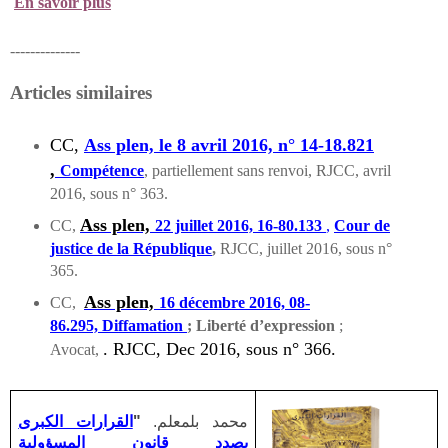
En savoir plus
--------------
Articles similaires
CC,
Ass plen, le 8 avril 2016, n°
14-18.821
,
Compétence
,
partiellement sans renvoi, RJCC, avril
2016, sous n° 363.
Ass plen,
CC,
22 juillet 2016,
16-80.133
,
Cour de
justice de la République
,
RJCC, juillet 2016, sous n°
365.
Ass plen,
CC,
16 décembre 2016,
08-
86.295,
Diffamation
; Liberté d’expression
;
. RJCC, Dec 2016, sous n° 366.
Avocat,
محمد بلمعلم.
"
القرارات الكبرى
بصدد قانون المسؤولية