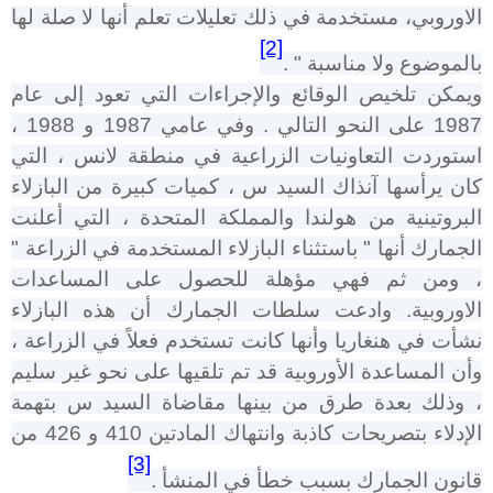
الاوروبي، مستخدمة في ذلك تعليلات تعلم أنها لا صلة لها
[2]
بالموضوع ولا مناسبة " .
ويمكن تلخيص الوقائع والإجراءات التي تعود إلى عام
1987 على النحو التالي . وفي عامي 1987 و 1988 ،
استوردت التعاونيات الزراعية في منطقة لانس ، التي
كان يرأسها آنذاك السيد س ، كميات كبيرة من البازلاء
البروتينية من هولندا والمملكة المتحدة ، التي أعلنت
الجمارك أنها " باستثناء البازلاء المستخدمة في الزراعة "
، ومن ثم فهي مؤهلة للحصول على المساعدات
الاوروبية. وادعت سلطات الجمارك أن هذه البازلاء
نشأت في هنغاريا وأنها كانت تستخدم فعلاً في الزراعة ،
وأن المساعدة الأوروبية قد تم تلقيها على نحو غير سليم
، وذلك بعدة طرق من بينها مقاضاة السيد س بتهمة
الإدلاء بتصريحات كاذبة وانتهاك المادتين 410 و 426 من
[3]
قانون الجمارك بسبب خطأ في المنشأ .