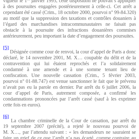
vigueur le 1
janvier 1993, cette disposition ne pouvait s’appliquer
à des poursuites engagées postérieurement à celle-ci. Cet arrêt a
cependant été cassé (Crim., 18 octobre 2000, pourvoi n° 99-84.320)
au motif que la suppression des taxations et contrôles douaniers à
l’égard des marchandises intracommunautaires ne faisait pas
obstacle à la poursuite des infractions douanières commises
antérieurement, peu important la date d’engagement des poursuites.
[5]
Désignée comme cour de renvoi, la cour d’appel de Paris a donc
déclaré, le 14 novembre 2001, M. X… coupable du délit et de la
contravention qui lui étaient reprochés et l’a solidairement
condamné à une amende et à une somme tenant lieu de
confiscation. Une nouvelle cassation (Crim., 5 février 2003,
pourvoi n° 01-88.747) est venue sanctionner le fait que le prévenu
n’avait pas eu la parole en dernier. Par arrêt du 6 juillet 2006, la
cour d’appel de Paris, autrement composée, a confirmé les
condamnations prononcées par l’arrêt cassé (sauf à les exprimer
cette fois en euros).
[6]
La chambre criminelle de la Cour de cassation, par arrêt du
19 septembre 2007 (précité), a rejeté le nouveau pourvoi de
M. X…, par l’attendu suivant : « les demandeurs ne sauraient se
faire un grief de ce que l’arrêt n’a pas écarté, comme contraire au