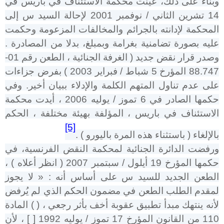
وبناء على ذلك، عُينت محكمة الاستئناف في باريس في
14 تشرين الثاني / نوفمبر 2001 لإحالة السيد س إلى
المحكمة لإدانته بالجرائم والمخالفات المزعومة وحكمت
عليه بصورة تضامنية بغرامة وبمبلغ، بدلا من المصادرة .
وصدر قرار نقض جديد ( الغرفة الجنائية ، الطعن رقم 01-
88.747 المؤرخ 5 شباط / فبراير 2003 ) بفرض جزاءات
على عدم تناول المتهم الكلمة والإدلاء ببيان أخير. وفي
حكمها الصادر في 6 تموز / يوليه 2006 ، أيدت محكمة
الاستئناف في باريس ، المؤلفة بهيئة مختلفة ، الحكم
[5]
بالإلغاء ( باستثناء هذه المرة باليورو ) .
ورفضت الدائرة الجنائية لمحكمة النقض الفرنسية، في
حكمها المؤرخ 19 أيلول / سبتمبر 2007 ( انظر أعلاه ) ،
الطعن الجديد للسيد س على أساس أنه : « لا يجوز
لمقدم الطلب الطعن في مضمون الحكم الذي لم يُرفض
لأنه ينتهك مبدأ تطبيق عقوبة أخف بأثر رجعي ، ( ) المادة
110 من القانون المؤرخ 17 تموز / يوليه 1992 [ ] ، لأن