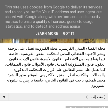
This site uses cookies from Google to deliver its services
and to analyze traffic. Your IP address and user-agent are
shared with Google along with performance and security
metrics to ensure quality of service, generate usage
statistics, and to detect and address abuse.
LEARN MORE
GOT IT
مجلة القضاء المدني الفرنسي، مجلة الكترونية تعمل على ترجمة
ونشر الاجتهاد القضائي المدني لمحكمة النقض الفرنسية، خاصة
فيما يتعلق بقانون الأشخاص، قانون الأسرة، قانون الإرث، قانون
العقود، قانون المسؤولية المدنية، قانون الأموال، قانون الضمانات،
كما تعمل على نشر التعاليق على قرارات المحكمة المذكورة
والمقالات، والكتب، انظر المتجر الالكتروني للموقع. مدير النشر:
محمد بلمعلم، باحث في القانون الخاص، جامعة باريس 1، بنتيون-
السوربون
▼
الاثنين، 16 يناير 2017