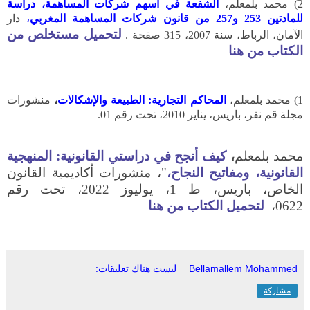
2) محمد بلمعلم،
الشفعة في أسهم شركات المساهمة، دراسة
للمادتين 253 و257 من قانون شركات المساهمة المغربي
،
دار
لتحميل مستخلص من
الآمان، الرباط، سنة 2007، 315 صفحة .
الكتاب من هنا
1) محمد بلمعلم،
المحاكم التجارية: الطبيعة والإشكالات
،
منشورات
مجلة قم نفر، باريس، يناير 2010، تحت رقم 01.
محمد بلمعلم
،
كيف أنجح في دراستي القانونية: المنهجية
القانونية، ومفاتيح النجاح،
"، منشورات أكاديمية القانون
الخاص، باريس، ط 1، يوليوز 2022، تحت رقم
0622،
لتحميل الكتاب من هنا
Bellamallem Mohammed
ليست هناك تعليقات:
مشاركة