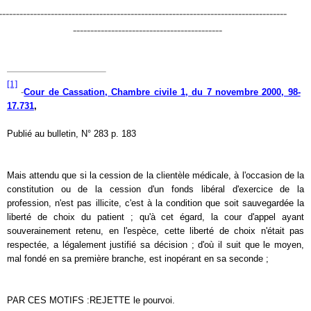
-----------------------------------------------------------------------------------
-------------------------------------------
[1]
-
Cour de Cassation, Chambre civile 1, du 7 novembre 2000, 98-
17.731
,
Publié au bulletin,
N° 283 p. 183
Mais attendu que si la cession de la clientèle médicale, à l'occasion de la
constitution ou de la cession d'un fonds libéral d'exercice de la
profession, n'est pas illicite, c'est à la condition que soit sauvegardée la
liberté de choix du patient ; qu'à cet égard, la cour d'appel ayant
souverainement retenu, en l'espèce, cette liberté de choix n'était pas
respectée, a légalement justifié sa décision ; d'où il suit que le moyen,
mal fondé en sa première branche, est inopérant en sa seconde ;
PAR CES MOTIFS :
REJETTE le pourvoi.