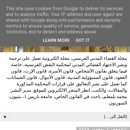
This site uses cookies from Google to deliver its services
and to analyze traffic. Your IP address and user-agent are
shared with Google along with performance and security
metrics to ensure quality of service, generate usage
statistics, and to detect and address abuse.
LEARN MORE
GOT IT
مجلة القضاء المدني الفرنسي، مجلة الكترونية تعمل على ترجمة
ونشر الاجتهاد القضائي المدني لمحكمة النقض الفرنسية، خاصة
فيما يتعلق بقانون الأشخاص، قانون الأسرة، قانون الإرث، قانون
العقود، قانون المسؤولية المدنية، قانون الأموال، قانون الضمانات،
كما تعمل على نشر التعاليق على قرارات المحكمة المذكورة
والمقالات، والكتب، انظر المتجر الالكتروني للموقع. مدير النشر:
محمد بلمعلم، باحث في القانون الخاص، جامعة باريس 1، بنتيون-
السوربون
▼
الجمعة، 7 نوفمبر 2014