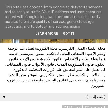
This site uses cookies from Google to deliver its services
and to analyze traffic. Your IP address and user-agent are
shared with Google along with performance and security
metrics to ensure quality of service, generate usage
statistics, and to detect and address abuse.
LEARN MORE
GOT IT
مجلة القضاء المدني الفرنسي، مجلة الكترونية تعمل على ترجمة
ونشر الاجتهاد القضائي المدني لمحكمة النقض الفرنسية، خاصة
فيما يتعلق بقانون الأشخاص، قانون الأسرة، قانون الإرث، قانون
العقود، قانون المسؤولية المدنية، قانون الأموال، قانون الضمانات،
كما تعمل على نشر التعاليق على قرارات المحكمة المذكورة
والمقالات، والكتب، انظر المتجر الالكتروني للموقع. مدير النشر:
محمد بلمعلم، باحث في القانون الخاص، جامعة باريس 1، بنتيون-
السوربون
▼
الخميس، 22 أبريل 2021