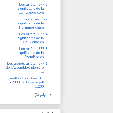
377-6 : Les arrêts
significatifs de la
chambre com...
377, Les arrêts
significatifs de la
Troisième cham...
377-4 : Les arrêts
significatifs de la
Deuxième ch...
377-3 : Les arrêts
significatifs de la
Première ch...
377-1 : Les grands arrêts
de l’Assemblée plénière
...
ر 347: قضاء محكمة النقض
الفرنسية، تقرير 2003 -
200...
◄
يوليو
(3)