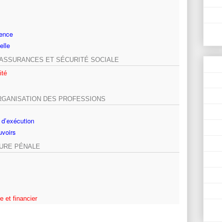
rence
elle
, ASSURANCES ET SÉCURITÉ SOCIALE
ité
RGANISATION DES PROFESSIONS
 d’exécution
uvoirs
DURE PÉNALE
 et financier