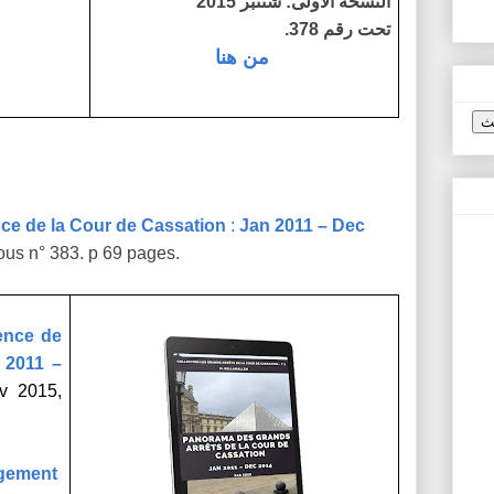
النسخة الأولى: شتنبر 2015
تحت رقم 378.
من هنا
ce de la Cour de Cassation
:
Jan 2011 – Dec
ous n° 383. p 69 pages.
ence de
 2011 –
v 2015,
rgement