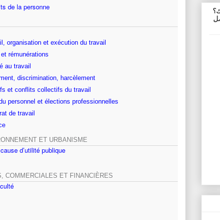
its de la personne
ك؟
صل
il, organisation et exécution du travail
l et rémunérations
é au travail
ement, discrimination, harcèlement
s et conflits collectifs du travail
du personnel et élections professionnelles
at de travail
ce
IRONNEMENT ET URBANISME
cause d’utilité publique
, COMMERCIALES ET FINANCIÈRES
iculté