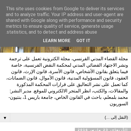
This site uses cookies from Google to deliver its services
and to analyze traffic. Your IP address and user-agent are
shared with Google along with performance and security
metrics to ensure quality of service, generate usage
statistics, and to detect and address abuse.
LEARN MORE
GOT IT
مجلة القضاء المدني الفرنسي، مجلة الكترونية تعمل على ترجمة
ونشر الاجتهاد القضائي المدني لمحكمة النقض الفرنسية، خاصة
فيما يتعلق بقانون الأشخاص، قانون الأسرة، قانون الإرث، قانون
العقود، قانون المسؤولية المدنية، قانون الأموال، قانون الضمانات،
كما تعمل على نشر التعاليق على قرارات المحكمة المذكورة
والمقالات، والكتب، انظر المتجر الالكتروني للموقع. مدير النشر:
محمد بلمعلم، باحث في القانون الخاص، جامعة باريس 1، بنتيون-
السوربون
▼
الأربعاء، 23 مارس 2016