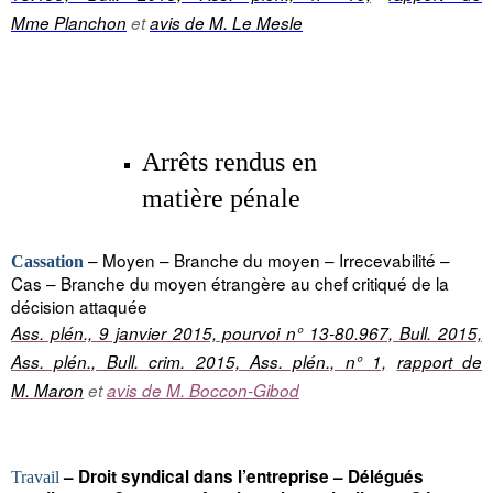
Mme Planchon
et
avis de M. Le Mesle
Arrêts rendus en
matière pénale
– Moyen – Branche du moyen – Irrecevabilité –
Cassation
Cas – Branche du moyen étrangère au chef critiqué de la
décision attaquée
Ass. plén., 9 janvier 2015, pourvoi n° 13-80.967, Bull. 2015,
Ass. plén., Bull. crim. 2015, Ass. plén., n° 1,
rapport de
M. Maron
et
avis de M. Boccon-Gibod
– Droit syndical dans l’entreprise – Délégués
Travail