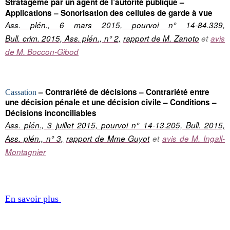
Stratagème par un agent de l’autorité publique –
Applications – Sonorisation des cellules de garde à vue
Ass. plén., 6 mars 2015, pourvoi n° 14-84.339,
Bull. crim. 2015, Ass. plén., n° 2,
rapport de M. Zanoto
et
avis
de M. Boccon-Gibod
– Contrariété de décisions – Contrariété entre
Cassation
une décision pénale et une décision civile – Conditions –
Décisions inconciliables
Ass. plén., 3 juillet 2015, pourvoi n° 14-13.205, Bull. 2015,
Ass. plén., n° 3,
rapport de Mme Guyot
et
avis de M. Ingall-
Montagnier
En savoir plus